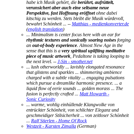
habe ich Musik gehört, die
berührt, aufrüttelt,
verunsichert aber auch eine seltsame neue
Perspektive, fast Hoffnung eröffnet
ohne dabei
kitschig zu werden. Stets bleibt die Musik würdevoll,
bewahrt Schönheit ...
--
Matthias - medienkonverter.de
(
english translation
)
... Minimalism is center focus here with an ear for
rhythmic textures and sonically soaring noises
forging
an
out-of-body experience
. Almost New Age in the
sense that this is a
very spiritual uplifting meditative
piece of music artwork
, Pedaltone is taking looping to
the next level.
--
J-Sin - smother.net
... lush otherworldly ... lavishly elongated resonance
that glistens and sparkles ... shimmering ambience
charged with a subtle vitality ... engaging pulsations
which pursue a dreamlike harmonic presence. ... a
liquid flow of eerie sounds ... golden morass ... The
fusion is perfectly crafted ...
Matt Howarth -
Sonic Curiosity
... warme, wohlig einhüllende Klangwolke von
entrückter Schönheit, von schlichter Eleganz und
geschmeidiger Stilsicherheit ... von zeitloser Schönheit
...
Ralf Stierlen - Home Of Rock
Westzeit - Karsten Zimalla
(German)