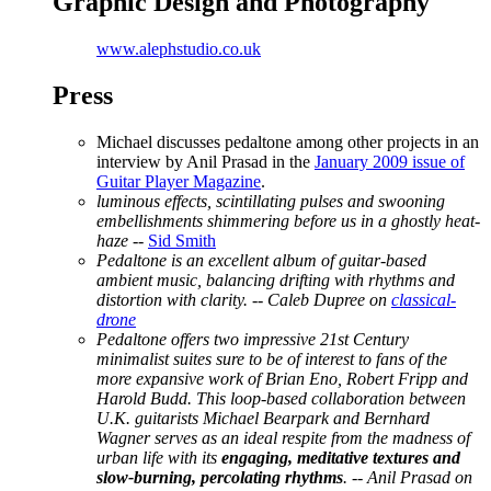
Graphic Design and Photography
www.alephstudio.co.uk
Press
Michael discusses pedaltone among other projects in an
interview by Anil Prasad in the
January 2009 issue of
Guitar Player Magazine
.
luminous effects, scintillating pulses and swooning
embellishments shimmering before us in a ghostly heat-
haze
--
Sid Smith
Pedaltone is an excellent album of guitar-based
ambient music, balancing drifting with rhythms and
distortion with clarity.
-- Caleb Dupree on
classical-
drone
Pedaltone offers two impressive 21st Century
minimalist suites sure to be of interest to fans of the
more expansive work of Brian Eno, Robert Fripp and
Harold Budd. This loop-based collaboration between
U.K. guitarists Michael Bearpark and Bernhard
Wagner serves as an ideal respite from the madness of
urban life with its
engaging, meditative textures and
slow-burning, percolating rhythms
.
-- Anil Prasad on