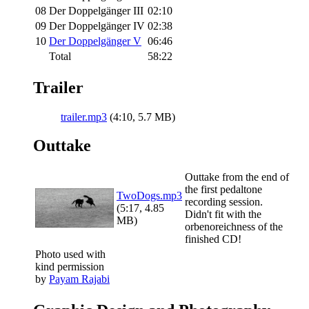
08
Der Doppelgänger III
02:10
09
Der Doppelgänger IV
02:38
10
Der Doppelgänger V
06:46
Total
58:22
Trailer
trailer.mp3
(4:10, 5.7 MB)
Outtake
Outtake from the end of
the first pedaltone
TwoDogs.mp3
recording session.
(5:17, 4.85
Didn't fit with the
MB)
orbenoreichness of the
finished CD!
Photo used with
kind permission
by
Payam Rajabi