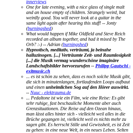
innerviews
One for late evening, with a nice glass of single malt
and an house empty of children. Strangely weird, but
weirdly good. You will never look at a guitar in the
same light again after hearing this stuff!
-- Jonty
(
burningshed
)
What would happen if Mike Oldfield and Steve Reich
recorded an album together, and had it mixed by The
Orb? :-)
-- Adrian (
burningshed
)
Hypnotisch, meditativ, verträumt, ja beinahe
halluzinogen. [...] Verträumte Zeit- und Raumlosigkeit
[...] die Musik vermag wunderschöne imaginäre
Landschaftsbilder hervorzurufen
--
Philipp Gautschi -
exitmusic.ch
... es ist schön zu sehen, dass es noch solche Musik gibt,
die sich in minutenlangen, fortlaufenden Loops aufbaut
und einen
unheimlichen Sog auf den Hörer auswirkt.
--
Nuuc - elektrauma.de
... Pedaltone ist wie ein Film, wie eine Reise: Es gibt
sehr ruhige, fast beschauliche Momente aber auch
Grenzsituationen. Die Reise auf den Ozean hinaus,
man lässt alles hinter sich - vielleicht weil alles in die
Brüche gegangen ist, vielleicht weil es nichts mehr zu
sagen gibt. Es herrscht Stille und Gewissheit, es ist Zeit
zu gehen: in eine neue Welt, in ein neues Leben. Selten